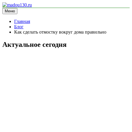
Перейти
к
Меню
madou130.ru
информационный сайт
содержимому
Главная
Блог
Как сделать отмостку вокруг дома правильно
Актуальное сегодня