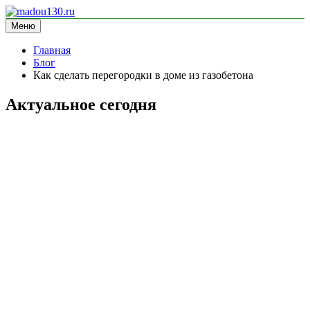
Перейти
к
Меню
madou130.ru
информационный сайт
содержимому
Главная
Блог
Как сделать перегородки в доме из газобетона
Актуальное сегодня