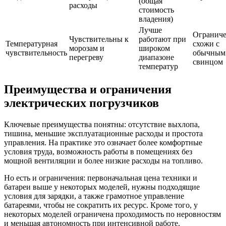
(общая
расходы
стоимость
владения)
Лучше
Огранич
Чувствительны к
работают при
Температурная
схожи с
морозам и
широком
чувствительность
обычным
перегреву
диапазоне
свинцом
температур
Преимущества и ограничения
электрических погрузчиков
Ключевые преимущества понятны: отсутствие выхлопа,
тишина, меньшие эксплуатационные расходы и простота
управления. На практике это означает более комфортные
условия труда, возможность работы в помещениях без
мощной вентиляции и более низкие расходы на топливо.
Но есть и ограничения: первоначальная цена техники и
батареи выше у некоторых моделей, нужны подходящие
условия для зарядки, а также грамотное управление
батареями, чтобы не сократить их ресурс. Кроме того, у
некоторых моделей ограничена проходимость по неровностям
и меньшая автономность при интенсивной работе.