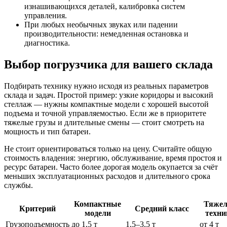
изнашивающихся деталей, калибровка систем
управления.
При любых необычных звуках или падении
производительности: немедленная остановка и
диагностика.
Выбор погрузчика для вашего склада
Подбирать технику нужно исходя из реальных параметров
склада и задач. Простой пример: узкие коридоры и высокий
стеллаж — нужны компактные модели с хорошей высотой
подъема и точной управляемостью. Если же в приоритете
тяжелые грузы и длительные смены — стоит смотреть на
мощность и тип батареи.
Не стоит ориентироваться только на цену. Считайте общую
стоимость владения: энергию, обслуживание, время простоя и
ресурс батареи. Часто более дорогая модель окупается за счёт
меньших эксплуатационных расходов и длительного срока
службы.
Компактные
Тяжел
Критерий
Средний класс
модели
техни
Грузоподъемность
до 1,5 т
1,5–3,5 т
от 4 т