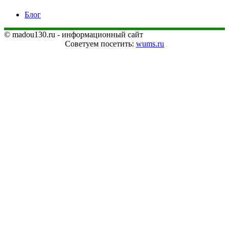
Блог
© madou130.ru - информационный сайт
Советуем посетить:
wums.ru