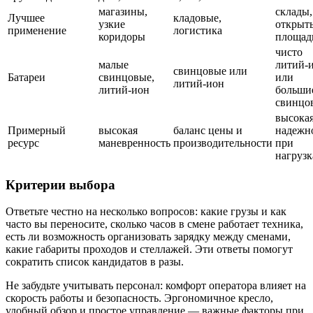
магазины,
склады,
Лучшее
кладовые,
узкие
открыт
применение
логистика
коридоры
площад
чисто
малые
литий-
свинцовые или
Батареи
свинцовые,
или
литий-ион
литий-ион
больши
свинцо
высока
Примерный
высокая
баланс цены и
надежн
ресурс
маневренность
производительности
при
нагрузк
Критерии выбора
Ответьте честно на несколько вопросов: какие грузы и как
часто вы переносите, сколько часов в смене работает техника,
есть ли возможность организовать зарядку между сменами,
какие габариты проходов и стеллажей. Эти ответы помогут
сократить список кандидатов в разы.
Не забудьте учитывать персонал: комфорт оператора влияет на
скорость работы и безопасность. Эргономичное кресло,
удобный обзор и простое управление — важные факторы при