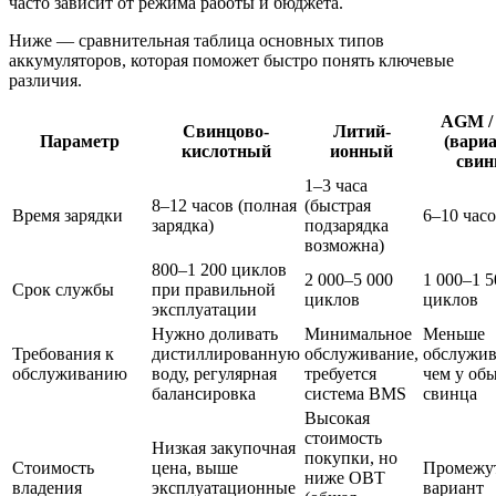
часто зависит от режима работы и бюджета.
Ниже — сравнительная таблица основных типов
аккумуляторов, которая поможет быстро понять ключевые
различия.
AGM /
Свинцово-
Литий-
Параметр
(вари
кислотный
ионный
свин
1–3 часа
8–12 часов (полная
(быстрая
Время зарядки
6–10 час
зарядка)
подзарядка
возможна)
800–1 200 циклов
2 000–5 000
1 000–1 5
Срок службы
при правильной
циклов
циклов
эксплуатации
Нужно доливать
Минимальное
Меньше
Требования к
дистиллированную
обслуживание,
обслужив
обслуживанию
воду, регулярная
требуется
чем у об
балансировка
система BMS
свинца
Высокая
стоимость
Низкая закупочная
покупки, но
Стоимость
цена, выше
Промежу
ниже ОВТ
владения
эксплуатационные
вариант