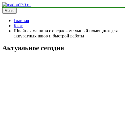
Перейти
к
Меню
madou130.ru
информационный сайт
содержимому
Главная
Блог
Швейная машина с оверлоком: умный помощник для
аккуратных швов и быстрой работы
Актуальное сегодня