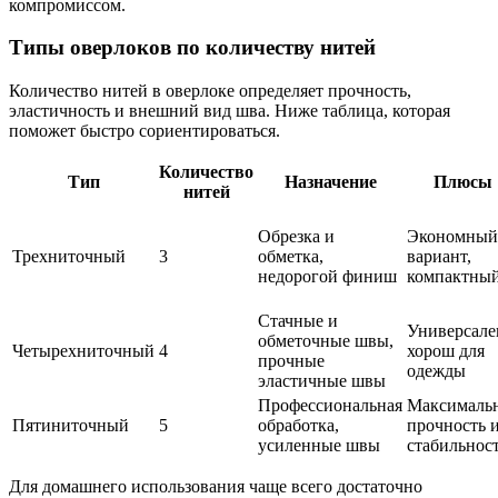
компромиссом.
Типы оверлоков по количеству нитей
Количество нитей в оверлоке определяет прочность,
эластичность и внешний вид шва. Ниже таблица, которая
поможет быстро сориентироваться.
Количество
Тип
Назначение
Плюсы
нитей
Обрезка и
Экономный
Трехниточный
3
обметка,
вариант,
недорогой финиш
компактны
Стачные и
Универсале
обметочные швы,
Четырехниточный
4
хорош для
прочные
одежды
эластичные швы
Профессиональная
Максималь
Пятиниточный
5
обработка,
прочность 
усиленные швы
стабильнос
Для домашнего использования чаще всего достаточно