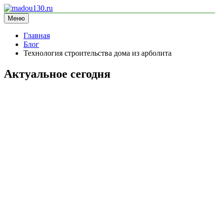
Перейти
к
Меню
madou130.ru
информационный сайт
содержимому
Главная
Блог
Технология строительства дома из арболита
Актуальное сегодня