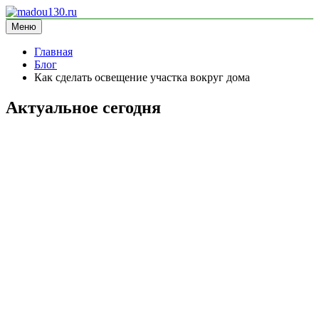
Перейти
к
Меню
madou130.ru
информационный сайт
содержимому
Главная
Блог
Как сделать освещение участка вокруг дома
Актуальное сегодня