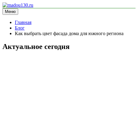
Перейти
к
Меню
madou130.ru
информационный сайт
содержимому
Главная
Блог
Как выбрать цвет фасада дома для южного региона
Актуальное сегодня