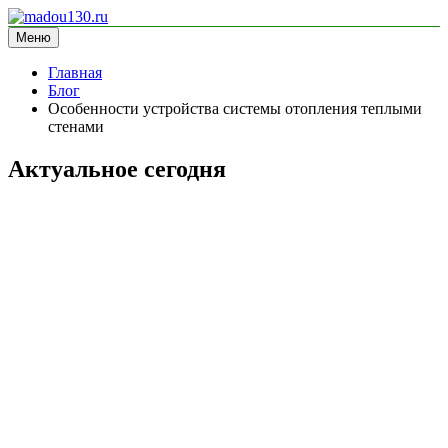
Перейти
к
Меню
madou130.ru
информационный сайт
содержимому
Главная
Блог
Особенности устройства системы отопления теплыми
стенами
Актуальное сегодня