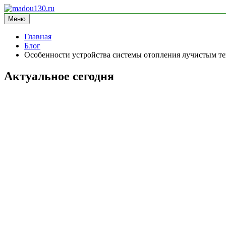
Перейти
к
Меню
madou130.ru
информационный сайт
содержимому
Главная
Блог
Особенности устройства системы отопления лучистым т
Актуальное сегодня