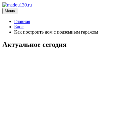
Перейти
к
Меню
madou130.ru
информационный сайт
содержимому
Главная
Блог
Как построить дом с подземным гаражом
Актуальное сегодня