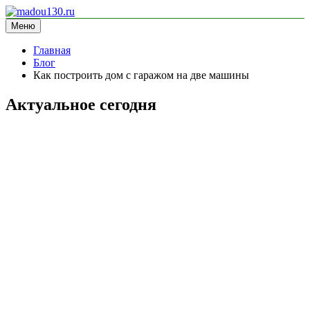
Перейти
к
Меню
madou130.ru
информационный сайт
содержимому
Главная
Блог
Как построить дом с гаражом на две машины
Актуальное сегодня