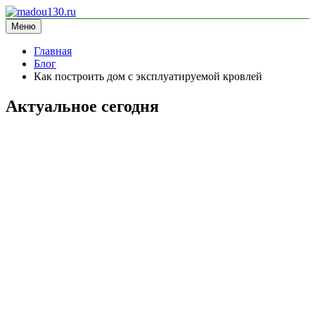
Перейти
к
Меню
madou130.ru
информационный сайт
содержимому
Главная
Блог
Как построить дом с эксплуатируемой кровлей
Актуальное сегодня