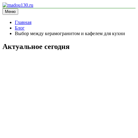
Перейти
к
Меню
madou130.ru
информационный сайт
содержимому
Главная
Блог
Выбор между керамогранитом и кафелем для кухни
Актуальное сегодня