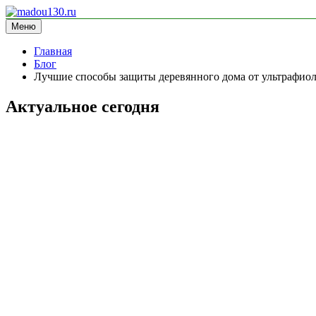
Перейти
к
Меню
madou130.ru
информационный сайт
содержимому
Главная
Блог
Лучшие способы защиты деревянного дома от ультрафиол
Актуальное сегодня