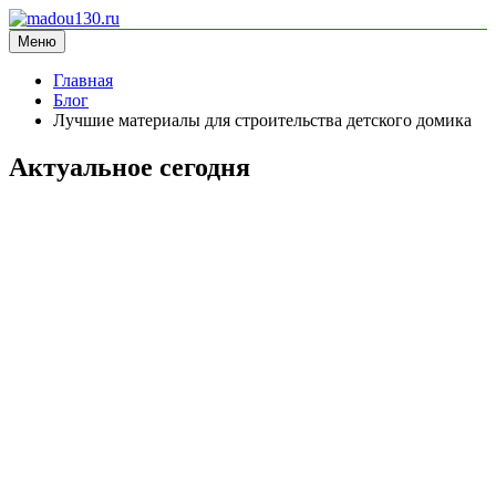
Перейти
к
Меню
madou130.ru
информационный сайт
содержимому
Главная
Блог
Лучшие материалы для строительства детского домика
Актуальное сегодня