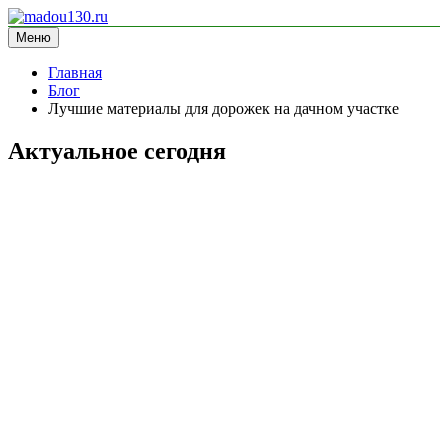
Перейти
к
Меню
madou130.ru
информационный сайт
содержимому
Главная
Блог
Лучшие материалы для дорожек на дачном участке
Актуальное сегодня