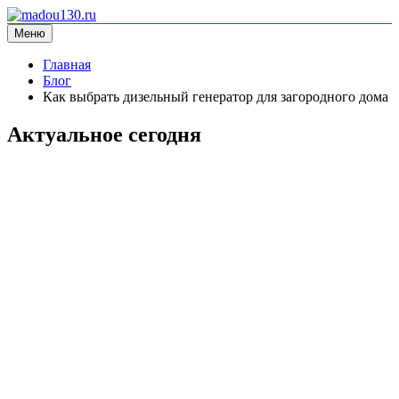
Перейти
к
Меню
madou130.ru
информационный сайт
содержимому
Главная
Блог
Как выбрать дизельный генератор для загородного дома
Актуальное сегодня