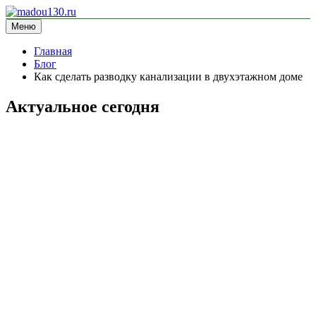
Перейти
к
Меню
madou130.ru
информационный сайт
содержимому
Главная
Блог
Как сделать разводку канализации в двухэтажном доме
Актуальное сегодня