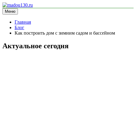
Перейти
к
Меню
madou130.ru
информационный сайт
содержимому
Главная
Блог
Как построить дом с зимним садом и бассейном
Актуальное сегодня