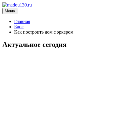
Перейти
к
Меню
madou130.ru
информационный сайт
содержимому
Главная
Блог
Как построить дом с эркером
Актуальное сегодня